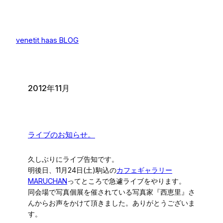
内
容
を
venetit haas BLOG
ス
キ
ッ
プ
2012年11月
ライブのお知らせ。
久しぶりにライブ告知です。
明後日、11月24日(土)駒込の
カフェギャラリー
MARUCHAN
ってところで急遽ライブをやります。
同会場で写真個展を催されている写真家『西恵里』さ
んからお声をかけて頂きました。ありがとうございま
す。