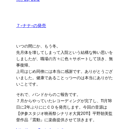
７-ナナ-の発売
いつの間にか、もう冬。
先月体を壊してしまって入院という結構な怖い思いを
しましたが、職場の方々に色々サポートして頂き、無
事復帰。
上司はじめ同僚には本当に感謝です。ありがとうござ
いました。健康であることっつーのは本当にありがた
いことです。
それで、バンドからのご報告です。
７月からやっていたレコーディングが完了し、11月18
日に2年ぶりににＣＤを発売します。今回の音源は
【伊参スタジオ映画祭シナリオ大賞2011】平野朝美監
督作品『震動』に楽曲提供させて頂きます。