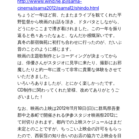
http://www8.wind.ne.jp/isama-
cinema/isama2012/isama12/shindo.html
ちょうど一年ほど前、たまたまライブを観てくれた平
野監督から映画のお話を頂き、ドタバタとしながら、
どうにかここまで漕ぎ着けれました。この一年を振り
返ると色々あったなぁと、なんだか感慨深いです。
真冬の新宿御苑に初打ち合わせに行ったのが、だいぶ
昔のことのように感じます。
映画の主題歌制作とレコーディングが決まってから
は、俳優さんがスタジオに見学に来たり、撮影にお邪
魔したりと約一年に渡って非常に貴重な体験をさせて
いただきました。
いろいろありましたが、とにかく楽しかったです。
CD制作に関わってくれた皆様、改めてありがとうご
ざいました！
なお、映画の上映は2012年11月18日(日)に群馬県吾妻
郡中之条町で開催される伊参スタジオ映画祭2012に
て封切りされます。都内での上映スケジュールはまだ
未定とのことですが、ちっこい上映会の許可をもらっ
たので、西荻窪の知り合いのお店の協力で上映会を目