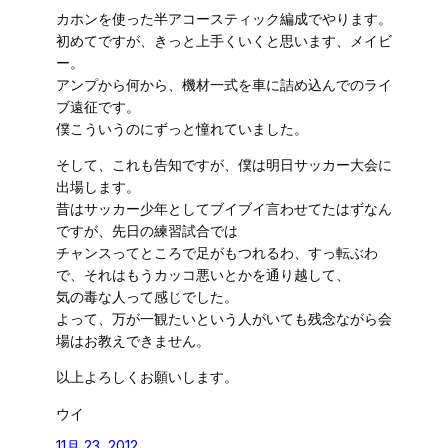
カホンを使った半アコースティック編成でやります。
初めてですが、きっと上手くいくと思います、メイビ
ー。
アンプから何から、機材一式を車に詰め込んでのライ
ブ遠征です。
僕こういうのにずっと憧れていました。
そして、これも告知ですが、僕は明日サッカー大会に
出場します。
昔はサッカー少年としてブイブイ言わせてたはずなん
ですが、先日の練習試合では
チャンスってところで足がもつれるわ、すっ転ぶわ
で、それはもうカッコ悪いとかを通り越して、
気の毒な人って感じでした。
よって、万が一観たいという人がいても残念ながら会
場はお教えできません。
以上よろしくお願いします。
ウイ
11月 23, 2012